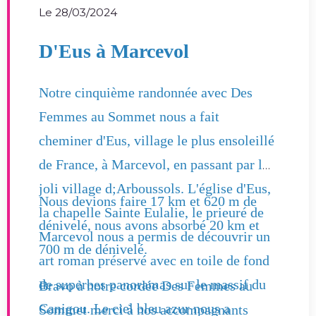
Le 28/03/2024
D'Eus à Marcevol
Notre cinquième randonnée avec Des
Femmes au Sommet nous a fait
cheminer d'Eus, village le plus ensoleillé
de France, à Marcevol, en passant par le
joli village d;Arboussols. L'église d'Eus,
Nous devions faire 17 km et 620 m de
la chapelle Sainte Eulalie, le prieuré de
dénivelé, nous avons absorbé 20 km et
Marcevol nous a permis de découvrir un
700 m de dénivelé.
art roman préservé avec en toile de fond
de superbes panoramas sur le massif du
Bravo à notre cordée Des Femmes au
Canigou. Le ciel bleu azur nous a
Sommet merci à nos accompagnants